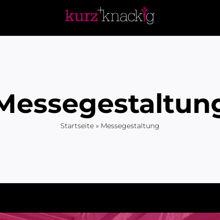
Messegestaltun
Startseite
»
Messegestaltung