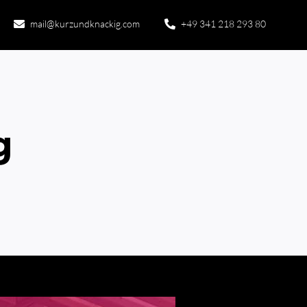
mail@kurzundknackig.com
+49 341 218 293 80
g